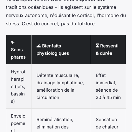
traditions océaniques - ils agissent sur le système
nerveux autonome, réduisant le cortisol, l’hormone du
stress. C’est du concret, pas du folklore.
✨
🌊 Bienfaits
⏳ Ressenti
Soins
physiologiques
& durée
phares
Hydrot
Détente musculaire,
Effet
hérapi
drainage lymphatique,
immédiat,
e (jets,
amélioration de la
séance de
bassin
circulation
30 à 45 min
s)
Envelo
Reminéralisation,
Sensation
ppeme
élimination des
de chaleur
nt