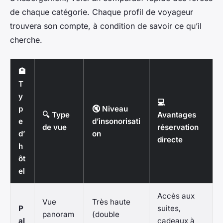
de chaque catégorie. Chaque profil de voyageur
trouvera son compte, à condition de savoir ce qu’il
cherche.
🏨
T
y
💻
p
🔇 Niveau
🔍 Type
Avantages
e
d’insonorisati
de vue
réservation
d’
on
directe
h
ôt
el
Accès aux
Vue
Très haute
P
suites,
panoram
(double
al
cadeaux à