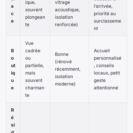
ique,
vitrage
a
l’arrivée,
souvent
acoustique,
c
priorité au
plongean
isolation
e
surclasseme
te
renforcée)
nt
Vue
B
cadrée
Accueil
Bonne
o
ou
personnalisé
(rénové
ut
partielle,
, conseils
récemment,
iq
mais
locaux, petit
isolation
u
souvent
geste
moderne)
e
charman
attentionné
te
R
é
si
d