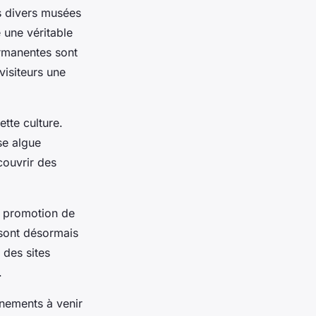
es divers musées
 une véritable
ermanentes sont
visiteurs une
tte culture.
se algue
ouvrir des
la promotion de
ont désormais
 des sites
.
énements à venir