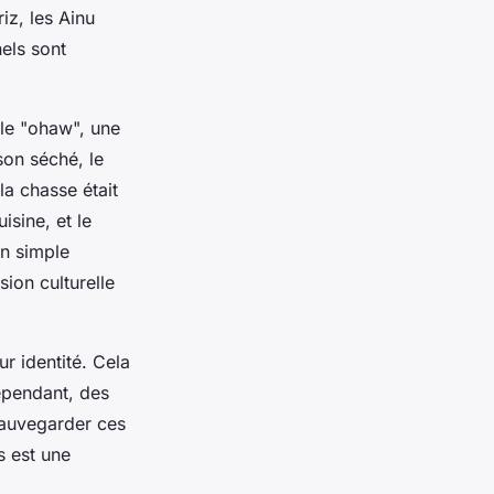
iz, les Ainu
nels sont
le "ohaw", une
on séché, le
la chasse était
isine, et le
n simple
ion culturelle
r identité. Cela
Cependant, des
sauvegarder ces
s est une