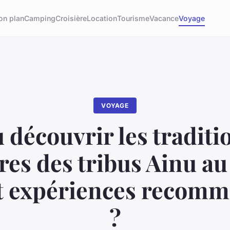
on plan
Camping
Croisière
Location
Tourisme
Vacance
Voyage
VOYAGE
 découvrir les traditi
res des tribus Ainu au
et expériences recom
?