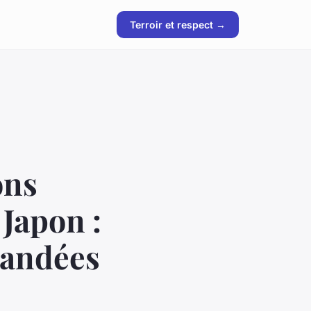
Terroir et respect →
ons
 Japon :
mandées