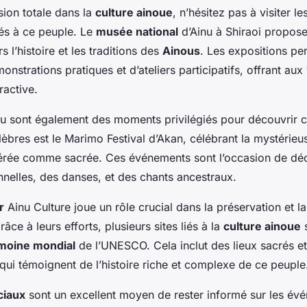
ion totale dans la
culture ainoue
, n’hésitez pas à visiter l
iés à ce peuple. Le
musée national
d’Ainu à Shiraoi propose
s l’histoire et les traditions des
Ainous
. Les expositions p
onstrations pratiques et d’ateliers participatifs, offrant aux 
ractive.
nu sont également des moments privilégiés pour découvrir ce
lèbres est le Marimo Festival d’Akan, célébrant la mystérieu
rée comme sacrée. Ces événements sont l’occasion de déc
onnelles, des danses, et des chants ancestraux.
r
Ainu Culture joue un rôle crucial dans la préservation et 
râce à leurs efforts, plusieurs sites liés à la
culture ainoue
s
imoine mondial
de l’UNESCO. Cela inclut des lieux sacrés et
qui témoignent de l’histoire riche et complexe de ce peuple
ciaux
sont un excellent moyen de rester informé sur les év