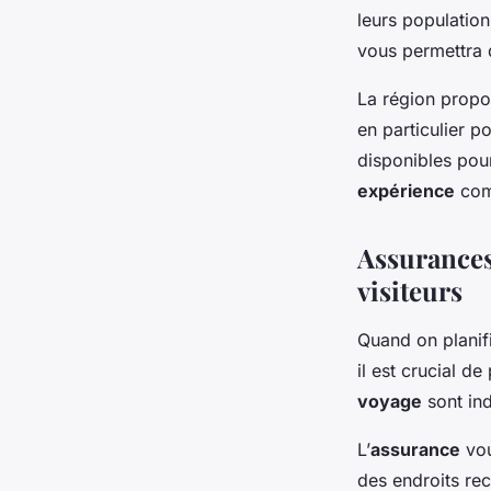
leurs populatio
vous permettra 
La région propo
en particulier p
disponibles pour 
expérience
com
Assurances 
visiteurs
Quand on planifi
il est crucial d
voyage
sont ind
L’
assurance
vou
des endroits rec