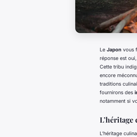
Le
Japon
vous f
réponse est oui
Cette tribu indig
encore méconnue 
traditions culin
fournirons des
i
notamment si v
L’héritage 
L’héritage culin