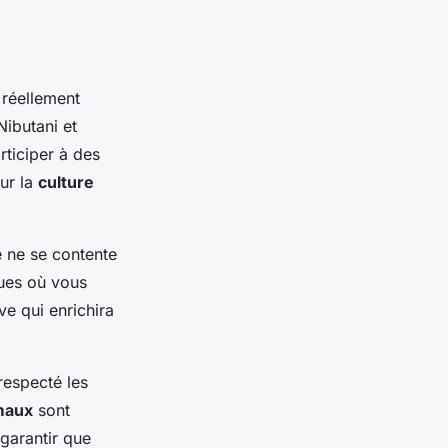
 réellement
Nibutani et
ticiper à des
sur la
culture
e ne se contente
ques où vous
e qui enrichira
respecté les
maux
sont
garantir que