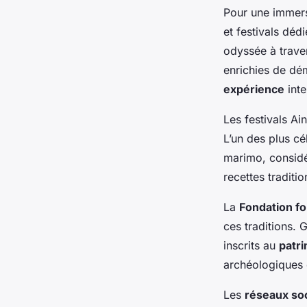
Pour une immers
et festivals déd
odyssée à traver
enrichies de dém
expérience
inte
Les festivals Ai
L’un des plus cé
marimo, considé
recettes traditi
La
Fondation fo
ces traditions. G
inscrits au
patr
archéologiques 
Les
réseaux so