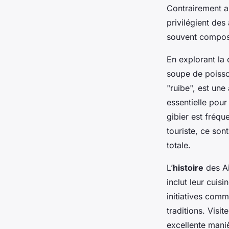
Contrairement au
privilégient des 
souvent composé
En explorant la 
soupe de poisso
"ruibe", est une
essentielle pour 
gibier est fréqu
touriste, ce so
totale.
L’
histoire
des Ai
inclut leur cuis
initiatives comm
traditions. Visit
excellente maniè