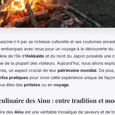
ascine-t-il par sa richesse culturelle et ses coutumes ancestr
, embarquez avec nous pour un voyage à la découverte du
ène de l’île d’
Hokkaido
et du nord du Japon possède une cul
de la plupart des visiteurs. Aujourd’hui, nous allons explo
aires, un aspect crucial de leur
patrimoine mondial
. De plus
nfos pratiques
pour vivre cette expérience unique de façon
ous êtes des
pvtistes
ou en
voyage
.
culinaire des Ainu : entre tradition et m
aire des
Ainu
est une véritable mosaïque de saveurs et de tr