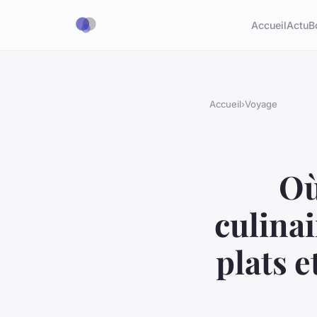
Accueil
Actu
B
Accueil
›
Voyage
Où
culinai
plats 