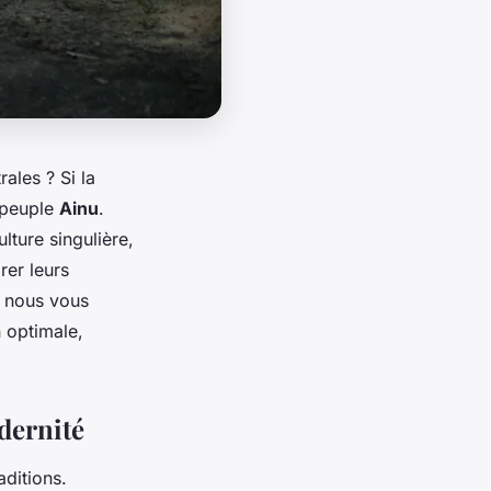
ales ? Si la
 peuple
Ainu
.
ture singulière,
rer leurs
, nous vous
 optimale,
odernité
aditions.