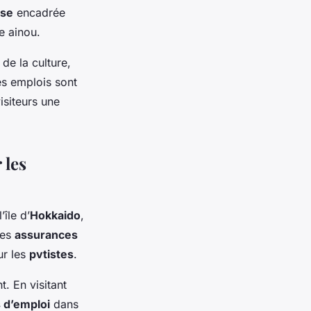
sse
encadrée
e ainou.
de la culture,
es emplois sont
visiteurs une
 les
île d’
Hokkaido
,
Les
assurances
ur les
pvtistes
.
. En visitant
s d’emploi
dans