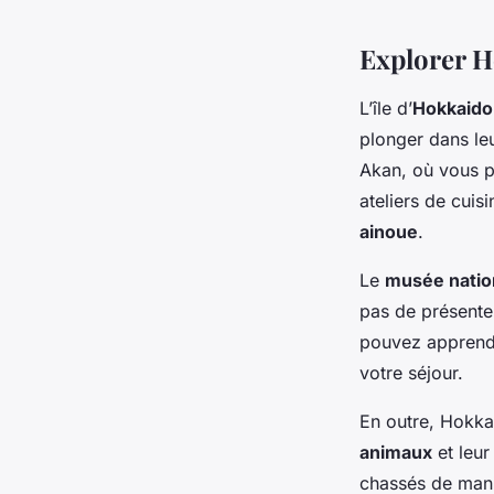
Explorer H
L’île d’
Hokkaido
plonger dans leu
Akan, où vous p
ateliers de cuis
ainoue
.
Le
musée natio
pas de présenter
pouvez apprendr
votre séjour.
En outre, Hokka
animaux
et leur
chassés de maniè