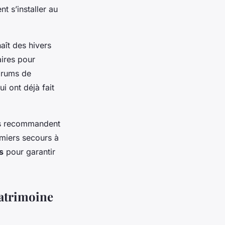
t s’installer au
aît des hivers
ires pour
orums de
i ont déjà fait
res recommandent
emiers secours à
s
pour garantir
patrimoine