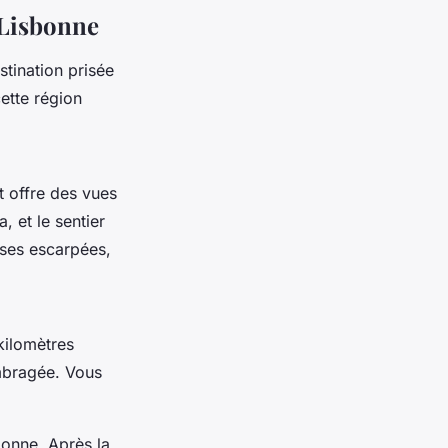
e Lisbonne
stination prisée
cette région
t offre des vues
, et le sentier
ises escarpées,
kilomètres
ombragée. Vous
onne. Après la