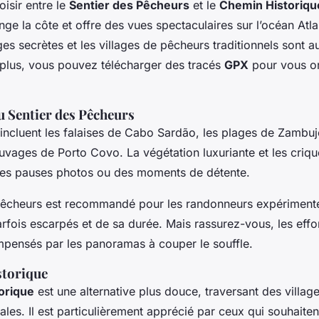
isir entre le
Sentier des Pêcheurs
et le
Chemin Historiqu
ge la côte et offre des vues spectaculaires sur l’océan Atla
ages secrètes et les villages de pêcheurs traditionnels sont a
 plus, vous pouvez télécharger des tracés
GPX
pour vous or
u Sentier des Pêcheurs
 incluent les falaises de Cabo Sardão, les plages de Zambuj
uvages de Porto Covo. La végétation luxuriante et les criq
des pauses photos ou des moments de détente.
Pêcheurs est recommandé pour les randonneurs expérimenté
fois escarpés et de sa durée. Mais rassurez-vous, les effor
pensés par les panoramas à couper le souffle.
storique
orique
est une alternative plus douce, traversant des villag
ales. Il est particulièrement apprécié par ceux qui souhaiten