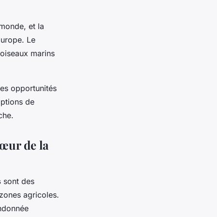
 monde, et la
Europe. Le
 oiseaux marins
es opportunités
options de
che.
œur de la
s
sont des
 zones agricoles.
andonnée