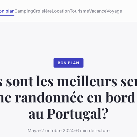
on plan
Camping
Croisière
Location
Tourisme
Vacance
Voyage
BON PLAN
 sont les meilleurs se
ne randonnée en bord
au Portugal?
Maya
•
2 octobre 2024
•
6 min de lecture