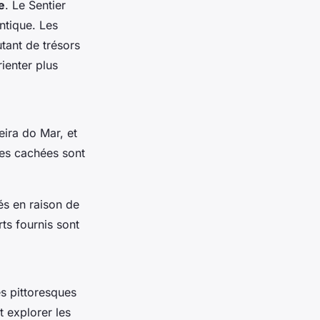
e
. Le Sentier
ntique. Les
utant de trésors
ienter plus
eira do Mar, et
ues cachées sont
s en raison de
ts fournis sont
es pittoresques
t explorer les