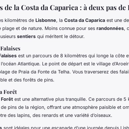
s de la Costa da Caparica : à deux pas d
es kilomètres de
Lisbonne
, la
Costa da Caparica
est une de
 plage et de nature. Moins connue pour ses
randonnées
, 
lusieurs
sentiers
qui méritent le détour.
 Falaises
Falaises
est un parcours de 8 kilomètres qui longe la côte e
l’océan Atlantique. Le point de départ est le village d’Aroeira
plage de Praia da Fonte da Telha. Vous traverserez des fala
le et des forêts de pins.
la Forêt
 Forêt
est une alternative plus tranquille. Ce parcours de 5 
t de pins de la région, offrant une atmosphère paisible et 
tre des lapins, des renards et une variété d’oiseaux.
s
sont idéales pour une escapade d’une journée depuis Lisb