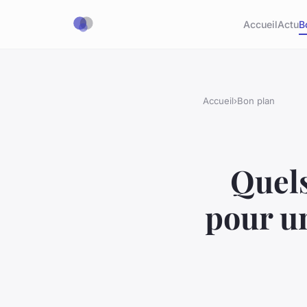
Accueil
Actu
B
Accueil
›
Bon plan
Quels
pour u